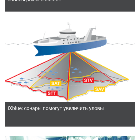
iXblue: сонары помогут увеличить уловы