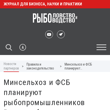
ЖУРНАЛ ДЛЯ БИЗНЕСА, НАУКИ И ПРАКТИКИ
Новости
Правила и
Минсельхоз и ФСБ
>
>
партнеров
законодательство
планируют
рыбопромышленников
России обязать
Минсельхоз и ФСБ
декларировать
иностранные суда
планируют
рыбопромышленников