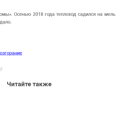
омы». Осенью 2018 года теплоход садился на мель
адало.
озго
рание
у
Читайте также