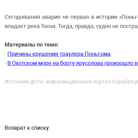
Сегодняшняя авария не первая в истории «Поньг
впадает река Тосна. Тогда, правда, судно не постр
Материалы по теме:
-
Причины крушения траулера Поньгома
-
В Охотском море на борту ярусолова произошло в
Источник фото: информационный портал Корабел.р
Возврат к списку