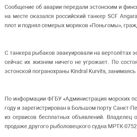
Сообщение об аварии передали эстонским и финск
на месте оказался российский танкер SCF Angar
плот и поднял семерых моряков «Поньгомы», гражд
С танкера рыбаков эвакуировали на вертолётах эс
сейчас их жизням ничего не угрожает. По сост
эстонской погранохраны Kindral Kurvits, занимаяс
По информации ФГБУ «Администрация морских пор
году и зарегистрирован в Большом порту Санкт-П
из сервисов бесплатных объявлений. Владелец 
продаже другого рыболовецкого судна МРТК-0752