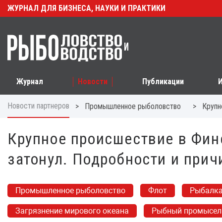
ЖУРНАЛ ДЛЯ БИЗНЕСА, НАУКИ И ПРАКТИКИ
Журнал
Новости
Публикации
Новости партнеров
>
>
Промышленное рыболовство
Крупн
Крупное происшествие в Фин
затонул. Подробности и при
Промышленное рыболовство
Флот
Рыбалка
Загрязнение мирового океана
Рыбный промысел