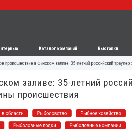
Интервью
Каталог компаний
Выставки
ое происшествие в Финском заливе: 35-летний российский траулер 
ском заливе: 35-летний росси
чины происшествия
 в области
Рыболовство
Рыбное хозяйство
Рыболовные лодки
Рыболовные компании