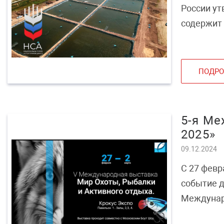
России ут
содержит 
товарной 
ПОДРО
5-я Ме
2025»
09.12.2024
C 27 февр
событие д
Междунар