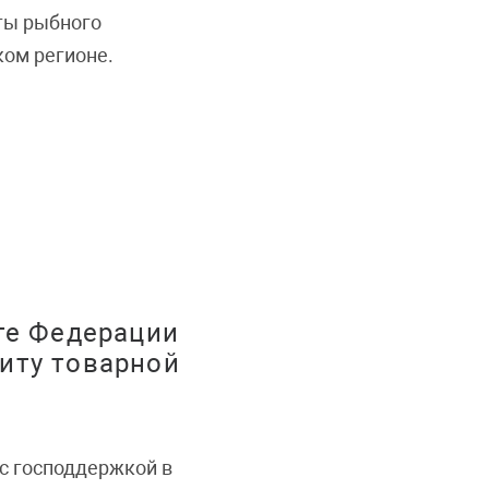
ты рыбного
ком регионе.
те Федерации
иту товарной
с господдержкой в