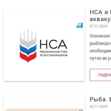
НСА и 
акваку
07.11.2024
Основная 
рыбоводче
необходи
путях их 
ПОДРО
Рыба. 
05.11.2024