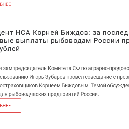
БНЕЕ
ент НСА Корней Биждов: за послед
овые выплаты рыбоводам России пр
ублей
я зампредседатель Комитета СФ по аграрно-продово
ользованию Игорь Зубарев провел совещание с пре
ростраховщиков Корнеем Биждовым. Темой обсужден
ля рыбоводческих предприятий России.
БНЕЕ