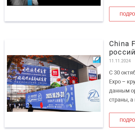
ПОДРО
China 
россий
11.11.2024
С 30 октяб
Expo – кр
данным ор
страны, а
отрасли с
ПОДРО