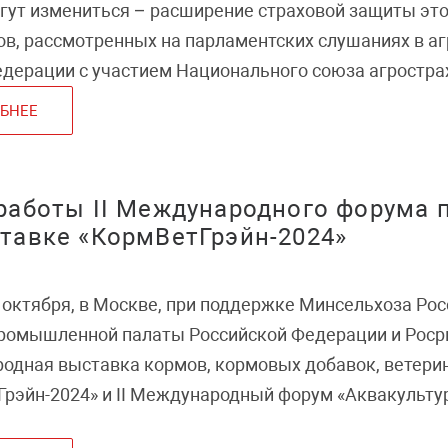
гут измениться – расширение страховой защиты это
ов, рассмотренных на парламентских слушаниях в а
дерации с участием Национального союза агростр
БНЕЕ
работы II Международного форума п
тавке «КормВетГрэйн-2024»
4 октября, в Москве, при поддержке Минсельхоза Рос
промышленной палаты Российской Федерации и Роср
дная выставка кормов, кормовых добавок, ветери
рэйн-2024» и II Международный форум «Аквакульту
гии, актуальные тренды и перспективы».