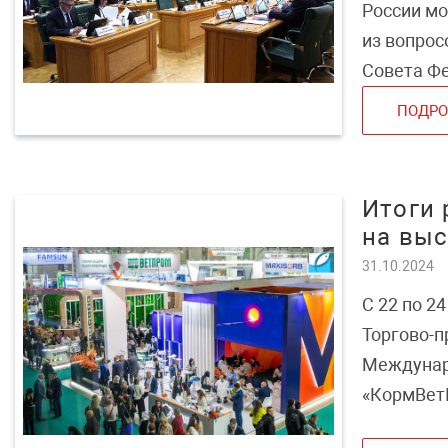
России мо
из вопрос
Совета Фе
ПОДРО
Итоги 
на выс
31.10.2024
С 22 по 2
Торгово-
Междунаро
«КормВетГ
и техноло