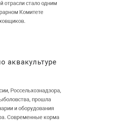
й отрасли стало одним
грарном Комитете
аховщиков.
о аквакультуре
сии, Россельхознадзора,
ыболовства, прошла
нарии и оборудования
ра. Современные корма