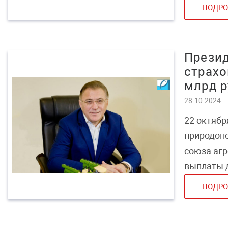
ПОДРО
Презид
страх
млрд р
28.10.2024
22 октябр
природоп
союза аг
выплаты д
ПОДРО