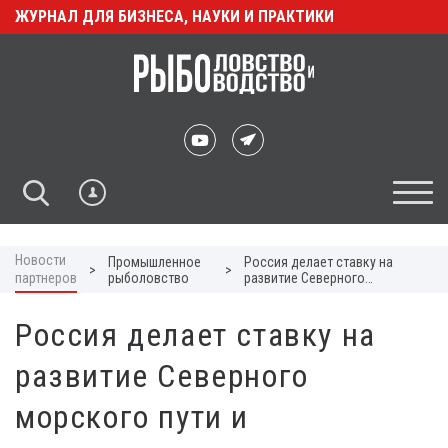
ЖУРНАЛ ДЛЯ БИЗНЕСА, НАУКИ И ПРАКТИКИ
Новости
Промышленное
Россия делает ставку на
>
>
партнеров
рыболовство
развитие Северного
морского пути и
модернизацию
Россия делает ставку на
судостроения
развитие Северного
морского пути и