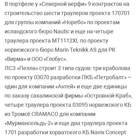
В портфеле у «Северной верфи» 9 контрактов на
строительство шести траулеров проекта 170701
для группы компаний «Норебо» по проектам
исландского бюро Nautic и еще на четыре
траулера проекта МТ1112XL по проекту
норвежского бюро Marin Teknikk AS для РК
«Вирма» и ООО «Глобус».
ЛСЗ «Пелла» строит 3 типа судов: три краболова
по проекту 03070 разработки ПКБ «Петробалт» –
один для компании «Антей» и еще две единицы
по заказу сахалинской фирмы «Островной-Краб»,
четыре траулера проекта 03095 норвежского КБ
из Тромсё CRAMACO для компании
«Мурмансельдь-2» и еще два траулера проекта
1701 разработки хорватского КБ Navis Concept