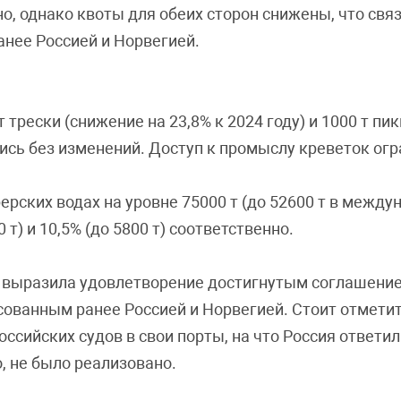
о, однако квоты для обеих сторон снижены, что св
анее Россией и Норвегией.
трески (снижение на 23,8% к 2024 году) и 1000 т пик
ались без изменений. Доступ к промыслу креветок ог
ерских водах на уровне 75000 т (до 52600 т в между
т) и 10,5% (до 5800 т) соответственно.
а выразила удовлетворение достигнутым соглашени
ванным ранее Россией и Норвегией. Стоит отметить
оссийских судов в свои порты, на что Россия ответ
, не было реализовано.