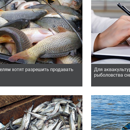
елям хотят разрешить продавать
Для аквакульту
рыболовства сн