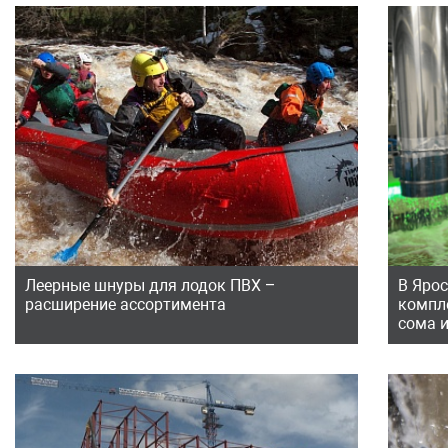
Леерные шнуры для лодок ПВХ –
В Яро
расширение ассортимента
компл
сома 