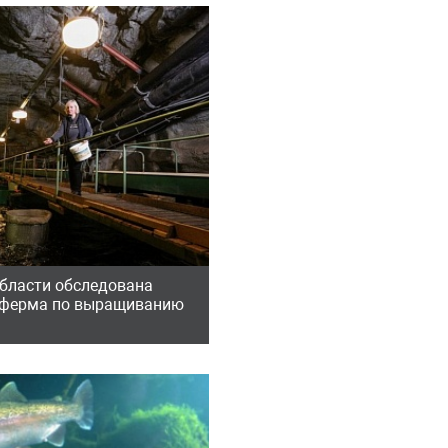
бласти обследована
аферма по выращиванию