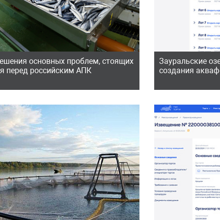
решения основных проблем, стоящих
Зауральские оз
ня перед российским АПК
создания аква