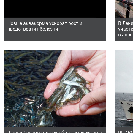
Новые аквакорма ускорят рост и
В Лен
предотвратят болезни
участк
в апре
В реки Ленинградской области выпустили
ВНИРО