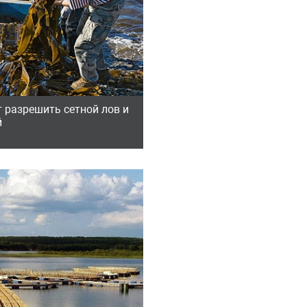
 разрешить сетной лов и
й