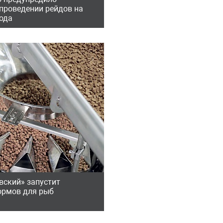
 проведении рейдов на
ода
вский» запустит
ормов для рыб