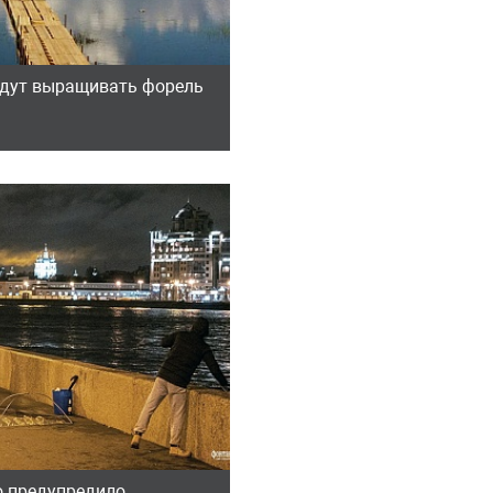
удут выращивать форель
 предупредило