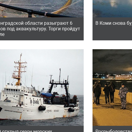
инградской области разыграют 6
В Коми снова б
ов под аквакультуру. Торги пройдут
ле
 открыл сезон морских
Росрыболовство