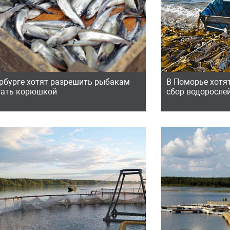
ербурге хотят разрешить рыбакам
В Поморье хотят
вать корюшкой
сбор водоросле