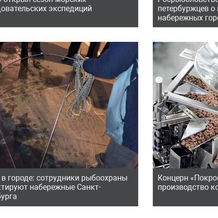
довательских экспедиций
петербуржцев о
набережных гор
 в городе: сотрудники рыбоохраны
Концерн «Покро
ктируют набережные Санкт-
производство к
бурга