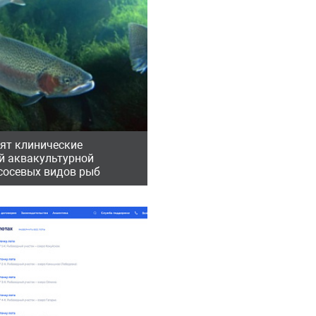
дят клинические
й аквакультурной
сосевых видов рыб