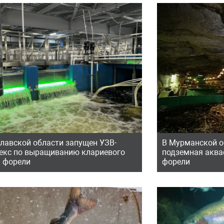
славской области запущен УЗВ-
В Мурманской о
екс по выращиванию клариевого
подземная акв
и форели
форели