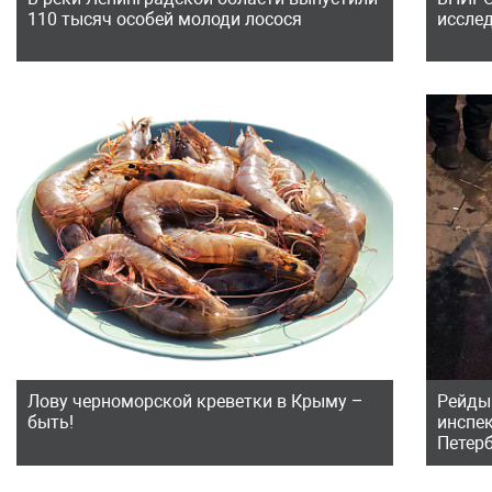
110 тысяч особей молоди лосося
иссле
Лову черноморской креветки в Крыму –
Рейды
быть!
инспе
Петер