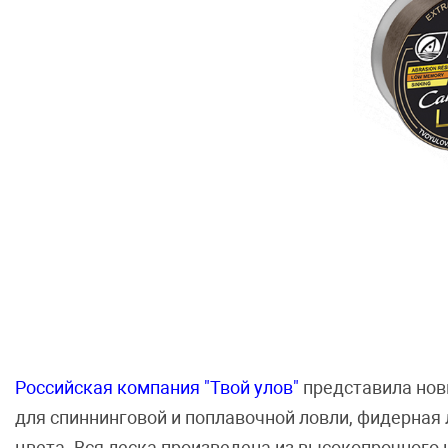
Российская компания "Твой улов"
представила новы
для спиннинговой и поплавочной ловли, фидерная 
цвета. Вся леска произведена из высокопрочного 