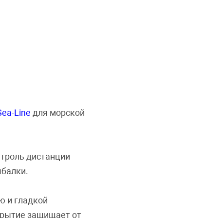
Sea-Line
для морской
нтроль дистанции
ыбалки.
ю и гладкой
крытие защищает от