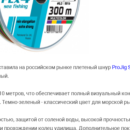
дставила на российском рынке плетеный шнур
ProJig 
ный.
0 метров, что обеспечивает полный визуальный ко
 Темно-зеленый - классический цвет для морской р
тью, защитой от соленой воды, высокой прочность
и прохождении колец удилища. Дополнительное по