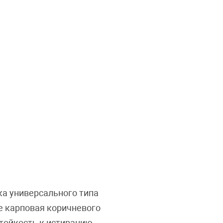
ка универсального типа
же карповая коричневого
Стойкость к истиранию