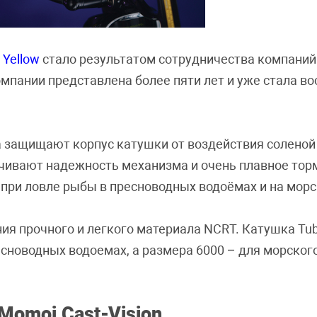
 Yellow
стало результатом сотрудничества компаний T
компании представлена более пяти лет и уже стала в
 защищают корпус катушки от воздействия соленой
ечивают надежность механизма и очень плавное тор
при ловле рыбы в пресноводных водоёмах и на морс
ния прочного и легкого материала NCRT. Катушка Tub
сноводных водоемах, а размера 6000 – для морског
Momoi Cast-Vision