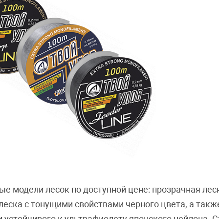
е модели лесок по доступной цене: прозрачная лес
леска с тонущими свойствами черного цвета, а так
и устойчивого к ультрафиолету японского нейлона. 