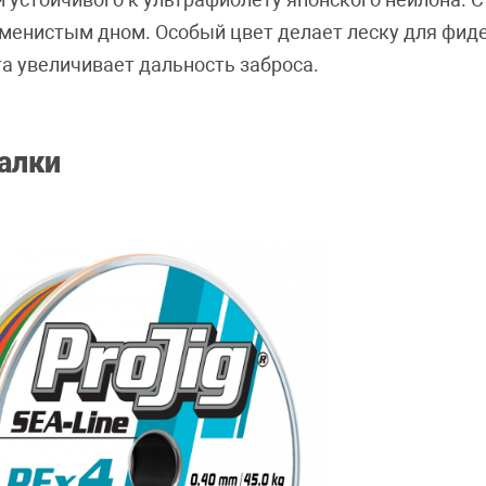
аменистым дном. Особый цвет делает леску для фид
а увеличивает дальность заброса.
балки