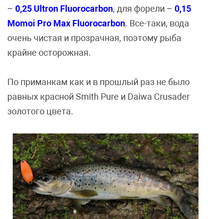
–
0,25
U
ltron Fluorocarbon
, для форели –
0,15
Momoi Pro Max Fluorocarbon
. Все-таки, вода
очень чистая и прозрачная, поэтому рыба
крайне осторожная.
По приманкам как и в прошлый раз не было
равных красной Smith Pure и Daiwa Crusader
золотого цвета.