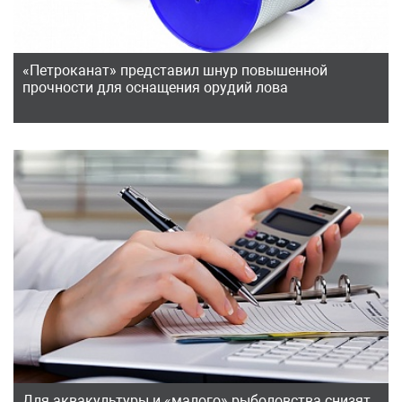
«Петроканат» представил шнур повышенной
прочности для оснащения орудий лова
Для аквакультуры и «малого» рыболовства снизят