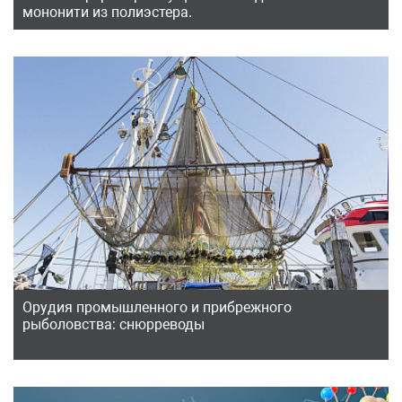
мононити из полиэстера.
Орудия промышленного и прибрежного
рыболовства: снюрреводы