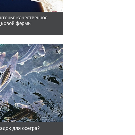
нтоны: качественное
дковой фермы
адок для осетра?