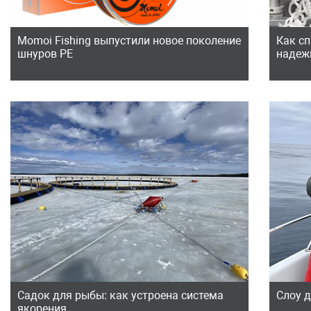
Momoi Fishing выпустили новое поколение
Как с
шнуров РЕ
надеж
Садок для рыбы: как устроена система
Слоу 
якорения