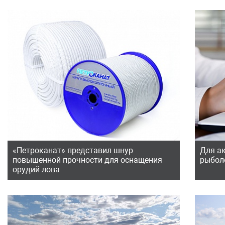
«Петроканат» представил шнур
Для а
повышенной прочности для оснащения
рыбол
орудий лова