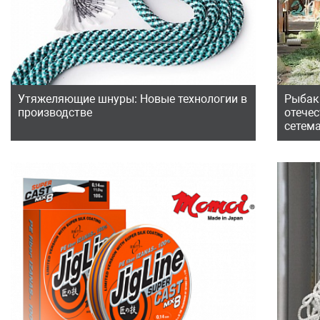
Утяжеляющие шнуры: Новые технологии в
Рыбак
производстве
отече
сетем