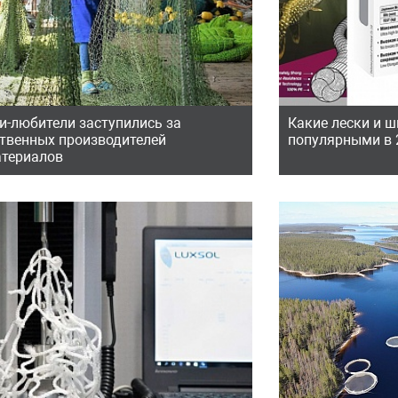
и-любители заступились за
Какие лески и 
ственных производителей
популярными в 
атериалов