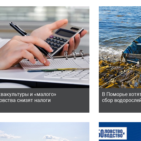
квакультуры и «малого»
В Поморье хотят
овства снизят налоги
сбор водоросле