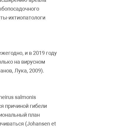
рыбопосадочного
исты-ихтиопатологи
жегодно, и в 2019 году
олько на вирусном
нов, Лука, 2009).
eirus salmonis
ся причиной гибели
циональный план
ичиваться (Johansen et