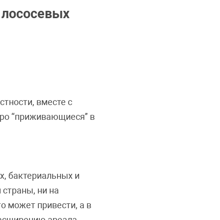
 лососевых
тности, вместе с
тро “приживающиеся” в
х, бактериальных и
 страны, ни на
о может привести, а в
 расширению ареала