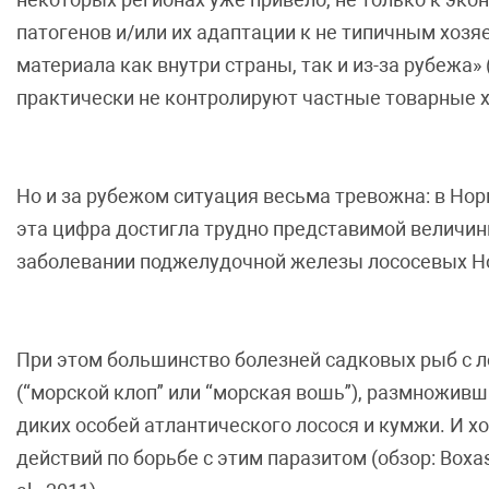
патогенов и/или их адаптации к не типичным хоз
материала как внутри страны, так и из-за рубежа»
практически не контролируют частные товарные х
Но и за рубежом ситуация весьма тревожна: в Нор
эта цифра достигла трудно представимой величины
заболевании поджелудочной железы лососевых Нор
При этом большинство болезней садковых рыб с ле
(“морской клоп” или “морская вошь”), размноживш
диких особей атлантического лосося и кумжи. И 
действий по борьбе с этим паразитом (обзор: Boxa