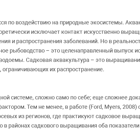
ся по воздействию на природные экосистемы. Аква
еоретически исключает контакт искусственно выра
нения и распространения заболеваний. Но в реальност
ное рыбоводство – это целенаправленный выпуск и
 водоемы. Садковая аквакультура – это выращивани
х, ограничивающих их распространение.
ой системе, сложно само по себе; еще сложнее док
тором. Тем не менее, в работе (Ford, Myers, 2008
осевых из регионов, где практикуют садковое выращ
что в районах садкового выращивания оба показатели