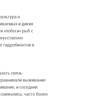
культура в
щиваемых и диких
и «побеги» рыб с
скусственно
е гидробионтов в
азать связь
) сравнивали выживание
ивание, и соседних
 снижались, часто более