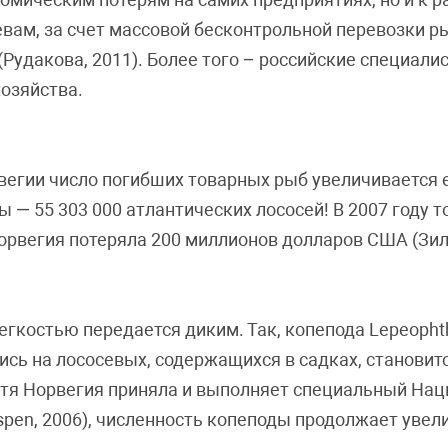
яевам, за счет массовой бесконтрольной перевозки 
 (Рудакова, 2011). Более того – российские специал
озяйства.
вегии число погибших товарных рыб увеличивается е
 — 55 303 000 атлантических лососей! В 2007 году т
вегия потеряла 200 миллионов долларов США (Зила
гкостью передается диким. Так, копепода Lepeophth
ись на лососевых, содержащихся в садках, становит
хотя Норвегия приняла и выполняет специальный На
spen, 2006), численность копеподы продолжает увел