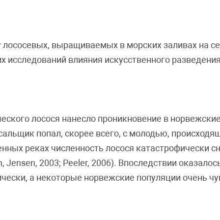
 у лососевых, выращиваемых в морских заливах на с
ких исследований влияния искусственного разведения
еского лосося нанесло проникновение в норвежские
сосальщик попал, скорее всего, с молодью, происходя
енных реках численность лосося катастрофически сн
 Jensen, 2003; Peeler, 2006). Впоследствии оказалось
ически, а некоторые норвежские популяции очень ч