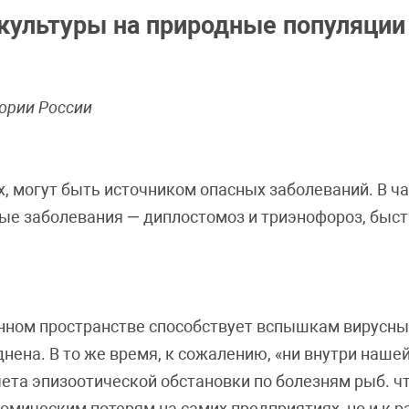
культуры на природные популяции
ории России
 могут быть источником опасных заболеваний. В час
е заболевания — диплостомоз и триэнофороз, быс
нном пространстве способствует вспышкам вирусны
нена. В то же время, к сожалению, «ни внутри нашей
та эпизоотической обстановки по болезням рыб. чт
номическим потерям на самих предприятиях, но и к