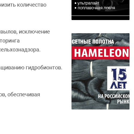
низить количество
 вылов, исключение
иторинга
сельхознадзора.
ращиванию гидробионтов.
ов, обеспечивая