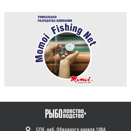
СПб, наб. Обводного канала 108А