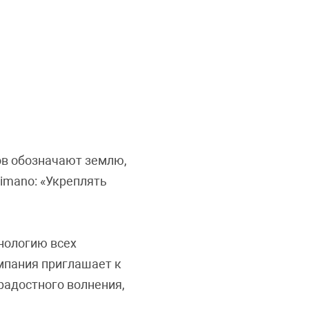
тов обозначают землю,
imano: «Укреплять
нологию всех
омпания приглашает к
радостного волнения,