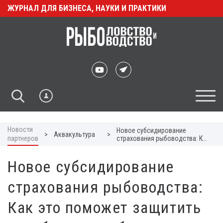
ЖУРНАЛ ДЛЯ БИЗНЕСА, НАУКИ И ПРАКТИКИ
Новости
Новое субсидирование
>
Аквакультура
>
партнеров
страхования рыбоводства: Как
это поможет защитить ваш
бизнес и обеспечить
Новое субсидирование
финансовую стабильность
страхования рыбоводства:
Как это поможет защитить