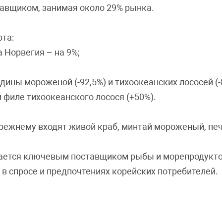
тавщиком, занимая около 29% рынка.
рта:
а Норвегия – на 9%;
ины мороженой (-92,5%) и тихоокеанских лососей (-
 филе тихоокеанского лосося (+50%).
режнему входят живой краб, минтай мороженый, печ
стается ключевым поставщиком рыбы и морепродукт
в спросе и предпочтениях корейских потребителей.