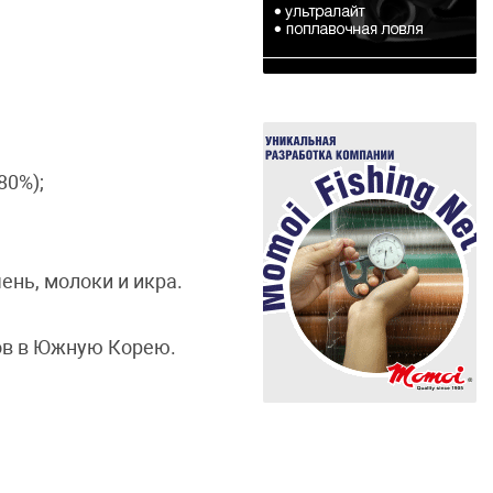
80%);
ень, молоки и икра.
ов в Южную Корею.